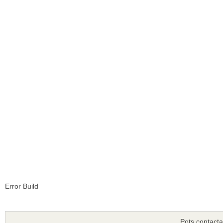
Error Build
Pots contacta