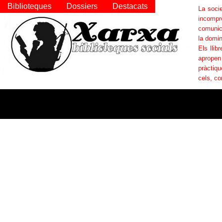
Biblioteques
Dossiers
Destacats
La socie
incompr
comunica
la domin
Els llib
apropen
pràctiqu
cels, co