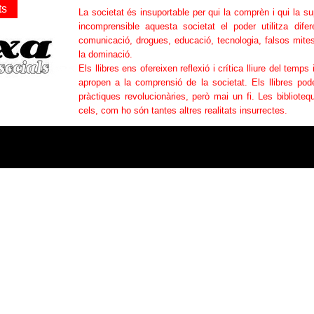
ts
La societat és insuportable per qui la comprèn i qui la s
incomprensible aquesta societat el poder utilitza difer
comunicació, drogues, educació, tecnologia, falsos mites
la dominació.
Els llibres ens ofereixen reflexió i crítica lliure del temps 
apropen a la comprensió de la societat. Els llibres po
pràctiques revolucionàries, però mai un fi. Les bibliotequ
cels, com ho són tantes altres realitats insurrectes.