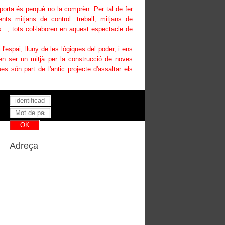
uporta és perquè no la comprèn. Per tal de fer
ents mitjans de control: treball, mitjans de
...; tots col·laboren en aquest espectacle de
i l'espai, lluny de les lògiques del poder, i ens
den ser un mitjà per la construcció de noves
es són part de l'antic projecte d'assaltar els
Has perdut la teva contrasenya ?
Adreça