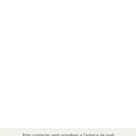
Pots contactar amb nosaltres a l'adreça de mail