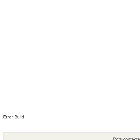
Error Build
Pots contacta