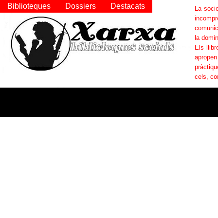
Biblioteques
Dossiers
Destacats
La socie
incompr
comunica
la domin
Els llib
apropen
pràctiqu
cels, co