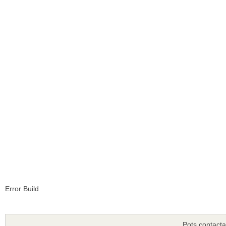
Error Build
Pots contacta