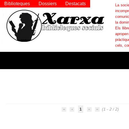
Biblioteques
Dossiers
Destacats
La socie
incompr
comunica
la domin
Els llib
apropen
pràctiqu
cels, co
1
(1 - 2 / 2)