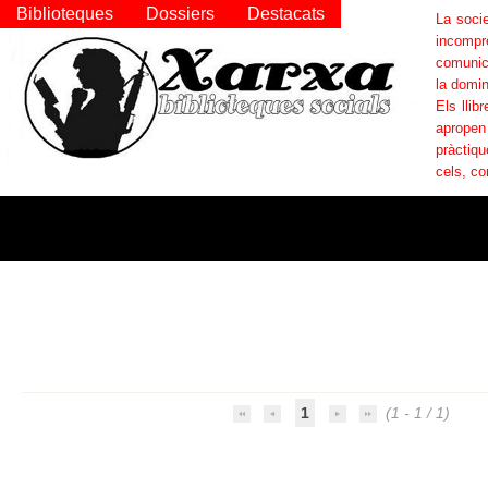
Biblioteques
Dossiers
Destacats
La socie
incompr
comunica
la domin
Els llib
apropen
pràctiqu
cels, co
1
(1 - 1 / 1)