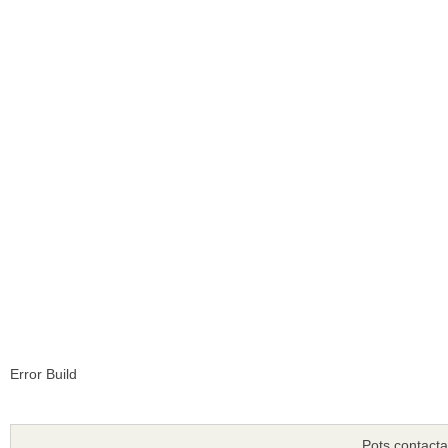
Error Build
Pots contacta