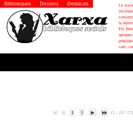
Biblioteques
Dossiers
Destacats
La socie
incompr
comunica
la domin
Els llib
apropen
pràctiqu
cels, co
1
2
(1 - 15 / 27