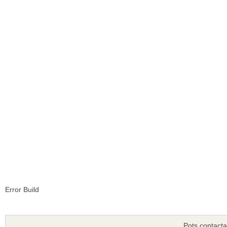
Error Build
Pots contacta