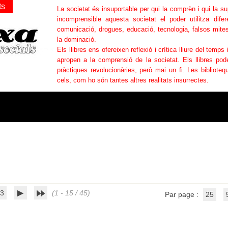
ts
La societat és insuportable per qui la comprèn i qui la s
incomprensible aquesta societat el poder utilitza difer
comunicació, drogues, educació, tecnologia, falsos mites
la dominació.
Els llibres ens ofereixen reflexió i crítica lliure del temps 
apropen a la comprensió de la societat. Els llibres po
pràctiques revolucionàries, però mai un fi. Les bibliotequ
cels, com ho són tantes altres realitats insurrectes.
3
(1 - 15 / 45)
Par page :
25