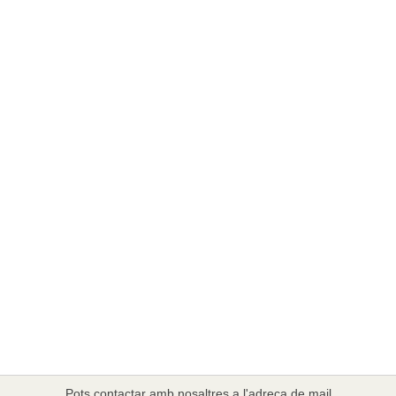
Pots contactar amb nosaltres a l'adreça de mail