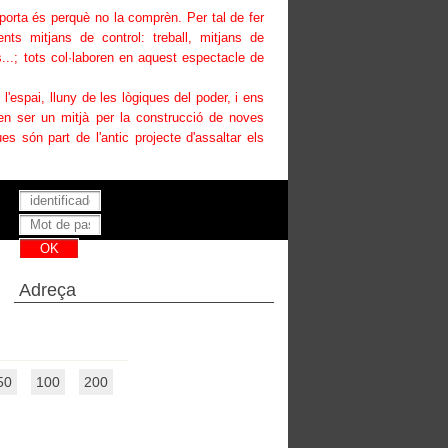
uporta és perquè no la comprèn. Per tal de fer
ents mitjans de control: treball, mitjans de
...; tots col·laboren en aquest espectacle de
i l'espai, lluny de les lògiques del poder, i ens
den ser un mitjà per la construcció de noves
es són part de l'antic projecte d'assaltar els
Has perdut la teva contrasenya ?
Adreça
50
100
200