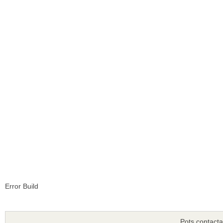
Error Build
Pots contacta