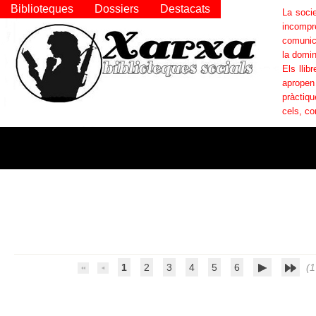
Biblioteques
Dossiers
Destacats
La socie
incompr
comunica
la domin
Els llib
apropen
pràctiqu
cels, co
1
2
3
4
5
6
(1