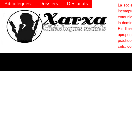
Biblioteques
Dossiers
Destacats
La socie
incompr
comunica
la domin
Els llib
apropen
pràctiqu
cels, co