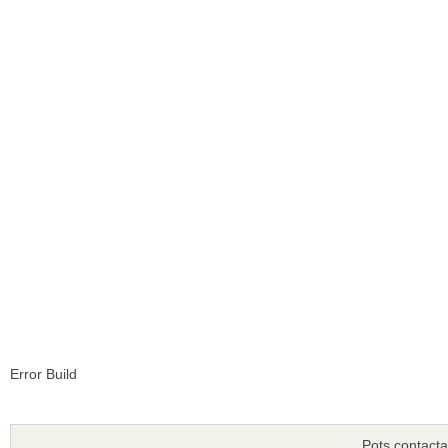
Error Build
Pots contacta