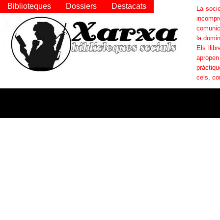
Biblioteques
Dossiers
Destacats
La socie
incompr
comunica
la domin
Els llib
apropen
pràctiqu
cels, co