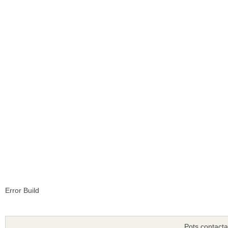
Error Build
Pots contacta