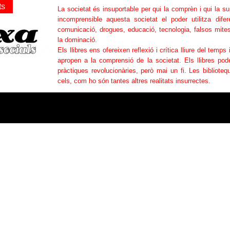
ts
La societat és insuportable per qui la comprèn i qui la s
incomprensible aquesta societat el poder utilitza difer
comunicació, drogues, educació, tecnologia, falsos mites
la dominació.
Els llibres ens ofereixen reflexió i crítica lliure del temps 
apropen a la comprensió de la societat. Els llibres po
pràctiques revolucionàries, però mai un fi. Les bibliotequ
cels, com ho són tantes altres realitats insurrectes.