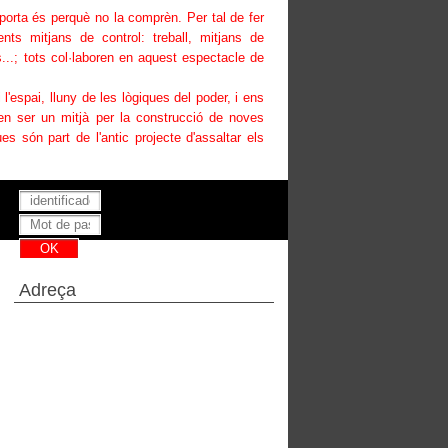
uporta és perquè no la comprèn. Per tal de fer
ents mitjans de control: treball, mitjans de
...; tots col·laboren en aquest espectacle de
i l'espai, lluny de les lògiques del poder, i ens
den ser un mitjà per la construcció de noves
es són part de l'antic projecte d'assaltar els
Has perdut la teva contrasenya ?
Adreça