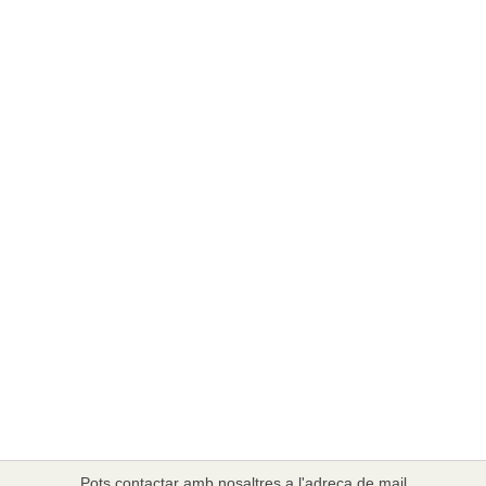
Pots contactar amb nosaltres a l'adreça de mail