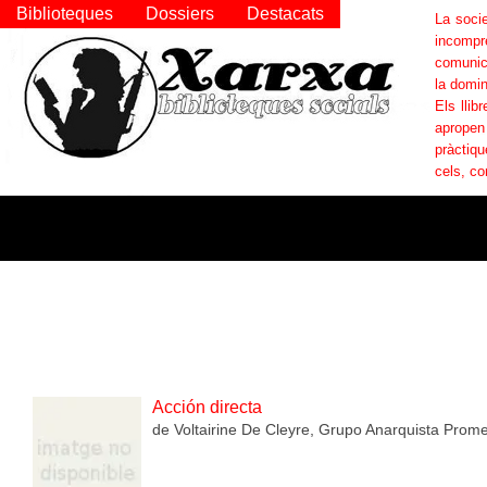
Biblioteques
Dossiers
Destacats
La socie
incompr
comunica
la domin
Els llib
apropen
pràctiqu
cels, co
Acción directa
de Voltairine De Cleyre, Grupo Anarquista Prome