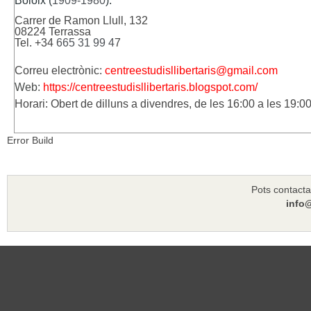
Boloix (
1909-1980
).
Carrer de Ramon Llull, 132
08224 Terrassa
Tel. +34
665 31 99 4
7
Correu electrònic:
centreestudisllibertaris@gmail.com
Web:
https://centreestudisllibertaris.blogspot.com/
Horari: Obert de dilluns a divendres, de les 16:00 a les 19:0
Error Build
Pots contacta
info@