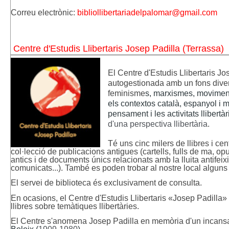
Correu electrònic:
bibliollibertariadelpalomar@gmail.com
Centre d'Estudis Llibertaris Josep Padilla (Terrassa)
El Centre d'Estudis Llibertaris J
autogestionada amb un fons divers 
feminisme
s, marxismes, moviments
els contextos català, espanyol i m
pensament i les activitats llibertàri
d'una perspectiva llibertària
.
Té uns cinc milers de llibres i ce
col·lecció de publicacions antigues (cartells, fulls de ma, opus
antics i de documents únics relacionats amb la lluita antifeix
comunicats...). També es poden trobar al nostre local alguns
El servei de biblioteca és exclusivament de consulta.
En ocasions, el Centre d'Estudis Llibertaris «Josep Padilla»
llibres sobre temàtiques llibertàries.
El Centre s'anomena Josep Padilla en memòria d'un incans