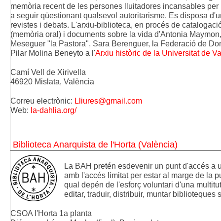
memòria recent de les persones lluitadores incansables per la
a seguir qüestionant qualsevol autoritarisme. Es disposa d'un
revistes i debats. L'arxiu-biblioteca, en procés de catalogació
(memòria oral) i documents sobre la vida d'Antonia Maymon
Meseguer "la Pastora", Sara Berenguer, la Federació de Done
Pilar Molina Beneyto a 
l'
Arxiu històric de la Universitat de V
Camí Vell de Xirivella 
46920 Mislata, València
Correu electrònic: 
Lliures@gmail.com
Web: 
la-dahlia.org/
Biblioteca Anarquista de l'Horta (València)
La BAH pretén esdevenir un punt d'accés a un 
amb l'accés limitat per estar al marge de la pub
qual depén de l'esforç voluntari d'una multitut
editar, traduir, distribuir, muntar biblioteques s
CSOA l'Horta 1a planta 