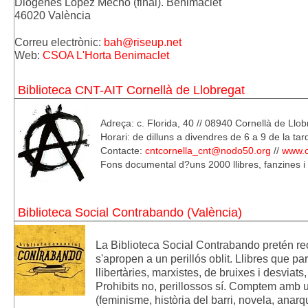
Diógenes López Mecho (final). Benimaclet
46020 València
Correu electrònic:
bah@riseup.net
Web: 
CSOA L'Horta Benimaclet
Biblioteca CNT-AIT Cornellà de Llobregat
Adreça: c. Florida, 40 // 08940 Cornellà de Llo
Horari: de dilluns a divendres de 6 a 9 de la tar
Contacte:
cntcornella_cnt@nodo50.org
//
www.c
Fons documental d?uns 2000 llibres, fanzines i 
Biblioteca Social Contrabando (València)
La Biblioteca Social Contrabando pretén reco
s'apropen a un perillós oblit. Llibres que par
llibertàries, marxistes, de bruixes i desviats,
Prohibits no, perillossos sí. Comptem amb u
(feminisme, història del barri, novela, anar