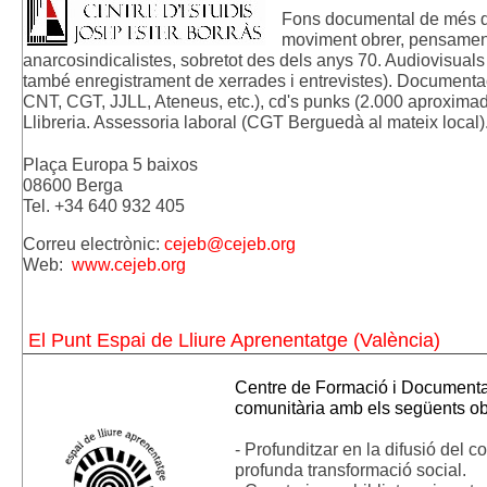
Fons documental de més de
moviment obrer, pensament, 
anarcosindicalistes, sobretot des dels anys 70. Audiovisuals (
també enregistrament de xerrades i entrevistes). Documentaci
CNT, CGT, JJLL, Ateneus, etc.), cd's punks (2.000 aproximadam
Llibreria. Assessoria laboral (CGT Berguedà al mateix local)
Plaça Europa 5 baixos 
08600 Berga
Te
l. +34 640 932 405
Correu electrònic: 
cejeb@cejeb.org
Web:  
www.cejeb.org
El Punt Espai de Lliure Aprenentatge (València)
Centre de Formació i Documentació
comunitària amb els següents obj
- Profunditzar en la difusió del 
profunda transformació social.