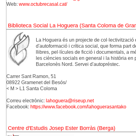
Web: 
www.octubrecasal.cat/
Biblioteca Social La Hoguera (Santa Coloma de Gra
La
Hoguera
és un projecte de col·lectivització 
d'autoformació i crítica social, que forma part 
llibres, pel·lícules de ficció i documentals, a
les ciències socials en general i la història en 
Barcelonès Nord. Servei d'autopréstec.
Carrer Sant Ramon, 51
08922 Gramenet del Besós/
<
M > L1 Santa Coloma
Correu electrònic:
lahoguera@riseup.net
Facebook:
https://www.facebook.com/
lahoguerasantako
Centre d'Estudis Josep Ester Borràs (Berga)