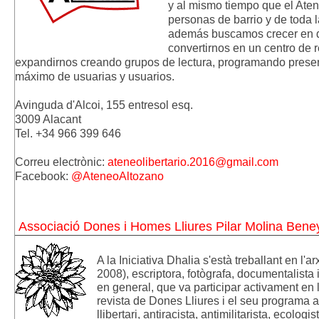
y al mismo
tiempo que el Ate
personas de
barrio y de toda 
además
buscamos crecer en d
convertirnos en un
centro de r
expandirnos creando
grupos de lectura, programando presenta
máximo de usuarias y usuarios.
Avinguda d'Alcoi, 155 entresol esq.
3009 Alacant
Tel. +34 966 399 646
Correu electrònic:
ateneolibertario.2016@gmail.com
Facebook:
@AteneoAltozano
Associació Dones i Homes Lliures Pilar Molina Beney
A la Iniciativa Dhalia s'està treballant en l'ar
2008), escriptora, fotògrafa, documentalista i
en general, que va participar activament en 
revista de Dones Lliures i el seu programa a 
llibertari, antiracista, antimilitarista, ecologi