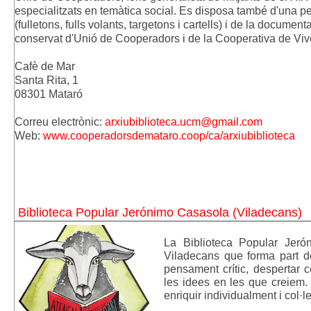
especialitzats en temàtica social. Es disposa també d'una peti
(fulletons, fulls volants, targetons i cartells) i de la docume
conservat d'Unió de Cooperadors i de la Cooperativa de Viv
Cafè de Mar
Santa Rita, 1
08301 Mataró
Correu electrònic:
arxiubiblioteca.ucm@gmail.com
Web:
www.cooperadorsdemataro.coop/ca/arxiubiblioteca
Biblioteca Popular Jerónimo Casasola (Viladecans)
La Biblioteca Popular Jerón
Viladecans que forma part de
pensament crític, despertar c
les idees en les que creiem.
enriquir individualment i col