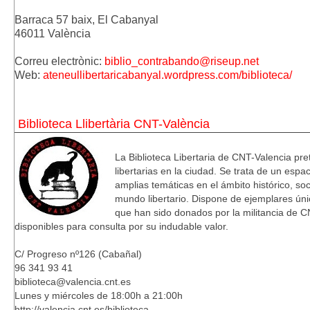
Barraca 57 baix, El Cabanyal
46011 València
Correu electrònic: 
biblio_contrabando@riseup.net
Web: 
ateneullibertaricabanyal.wordpress.com/biblioteca/
Biblioteca Llibertària CNT-València
La Biblioteca Libertaria de CNT-Valencia pret
libertarias en la ciudad. Se trata de un esp
amplias temáticas en el ámbito histórico, soc
mundo libertario. Dispone de ejemplares únic
que han sido donados por la militancia de C
disponibles para consulta por su indudable valor.
C/ Progreso nº126 (Cabañal)
96 341 93 41
biblioteca@valencia.cnt.es
Lunes y miércoles de 18:00h a 21:00h
http://valencia.cnt.es/biblioteca