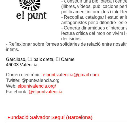
- 
Construir una biblioteca i centr
(llibres, vídeos, publicacions peri
políticament incorrectes i intel·l
- 
Recopilar, catalogar i estudiar 
antagonistes per a difondre-les en 
- Generar dinàmiques d'intercanv
lectura crítica del mon on vivim i
decisions. 
- 
Reflexionar sobre formes solidàries de relació entre nosaltre
íntims.
Garcilaso, 11 baix dreta, El Carme 
46003 València
Correu electrònic: 
elpunt.valencia@gmail.com
Twitter: @puntvalencia.org
Web: 
elpuntvalencia.org/
Facebook: 
@elpuntvalencia
Fundació Salvador Seguí (Barcelona)