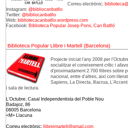
Correu electrònic: 
biblioteca@
Instagram: 
@bibliocanbatllo
Twitter: 
@bibliocanbatllo
Web:
bibliotecacanbatllo.wordpress.com
Facebook: 
Biblioteca Popular Josep Pons, Can Batlló
Biblioteca Popular Llibre i Martell (Barcelona)
Projecte iniciat l'any 2008 per l'Octub
socialitzar el coneixement crític i afav
d'proximadament 2.700 llibres sobre pol
nacional, entre d'altres, així com litera
Sapiens, La Directa, Illacrua, L'Accent 
i sala de lectura.
L'Octubre, Casal Independentista del Poble Nou
Badajoz, 86
08005 Barcelona 
<M> Llacuna
Correu electrònic: 
llibreimartell@gmail.com