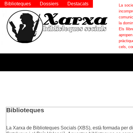
Biblioteques
Dossiers
Destacats
La socie
incompr
comunica
la domin
Els llib
apropen
pràctiqu
cels, co
Biblioteques
La Xarxa de Biblioteques Socials (XBS), està formada per di