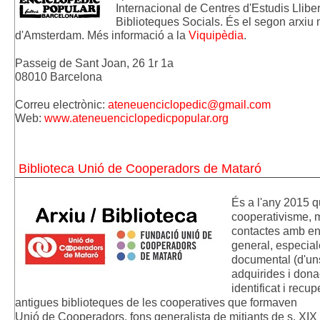
Internacional de Centres d'Estudis Llibe
Biblioteques Socials. És el segon arxiu
d'Amsterdam. Més informació a la 
Viquipèdia
.
Passeig de Sant Joan, 26 1r 1a 
08010 Barcelona
Correu electrònic: 
ateneuenciclopedic@gmail.com
Web: 
www.ateneuenciclopedicpopular.org
Biblioteca Unió de Cooperadors de Mataró
És a l'any 2015 q
cooperativisme, m
contactes amb enti
general, especiale
documental (d'uns
adquirides i dona
identificat i recu
antigues biblioteques de les cooperatives que formaven
Unió de Cooperadors, fons generalista de mitjants de s. XIX 