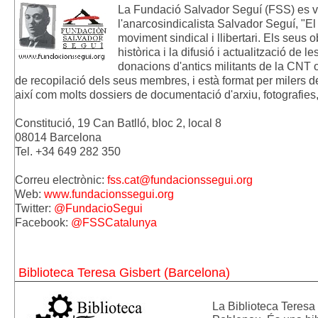
La Fundació Salvador Seguí (FSS) es va
l'anarcosindicalista Salvador Seguí, "El
moviment sindical i llibertari. Els seus
històrica i la difusió i actualització de l
donacions d'antics militants de la CNT o
de recopilació dels seus membres, i està format per milers de 
així com molts dossiers de documentació d'arxiu, fotografies,
Constitució, 19 Can Batlló, bloc 2, local 8
08014 Barcelona
Tel. +34 649 282 350
Correu electrònic:
fss.cat@fundacionssegui.org
Web:
www.fundacionssegui.org
Twitter:
@FundacioSegui
Facebook:
@FSSCatalunya
Biblioteca Teresa Gisbert (Barcelona)
La Biblioteca Teresa 