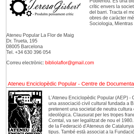
Poblenou. És una bib
crític envers la socie
del barri. Tracta el 
obres de caràcter mé
Sociologia, Mientras T
Ateneu Popular La Flor de Maig 
Dr. Trueta, 195 
08005 Barcelona
Tel. +34 630 396 054
Correu electròn
ic: 
bibliolaflor@gmail.com
Ateneu Enciclopèdic Popular - Centre de Documentaci
L'Ateneu Enciclopèdic Popular (AEP) - 
una associació civil cultural fundada a Ba
pretenent una societat de neutra cultura 
ideològica. Clausurat per les tropes fran
Comtal, va ser legalitzat de nou el 1980
de la Federació d'Ateneus de Catalunya, a
tipus. També està associat a la Fundació