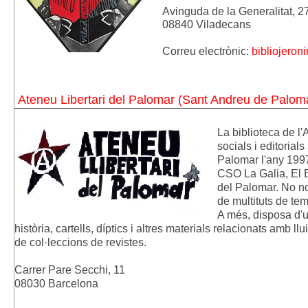
Avinguda de la Generalitat, 27
08840 Viladecans
Correu electrònic: 
bibliojero
Ateneu Libertari del Palomar (Sant Andreu de Palom
La biblioteca de l
socials i editorial
Palomar l'any 1997
CSO La Galia, El Br
del Palomar. No n
de multituts de te
A més, disposa d'u
història, cartells, díptics i altres materials relacionats amb ll
de col·leccions de revistes.
Carrer Pare Secchi, 11
08030 Barcelona