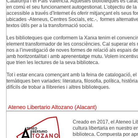
Catalunya i el País Valencià. Aquestes biblioteques es carac
en comú el seu funcionament autogestionat. L'objectiu de la 
accessible a través d'Internet és oferir mitjançant els seus fo
ubicades -Ateneus, Centres Socials, etc.-, formes alternative
textos útils per a la transformació social.
Les biblioteques que conformem la Xarxa tenim el convencim
element transformador de les consciències. Cal superar els m
nos a l'investigació de noves formes de relació als espais de 
amb horitzontalitat i amb aprenentatge mutu. Volem incentiva
que trien les lectures de la seva biblioteca.
Tot i estar encara començant amb la feina de catalogació, el 
temàtiques ben variades: literatura, filosofia, política, història
difícils de trobar a llibreries i altres biblioteques.
Ateneo Libertario Altozano (Alacant)
Creado en 2017, el Ateneo Libe
cultura
libertaria en nuestro 
biblioteca.
Compuesta por apr