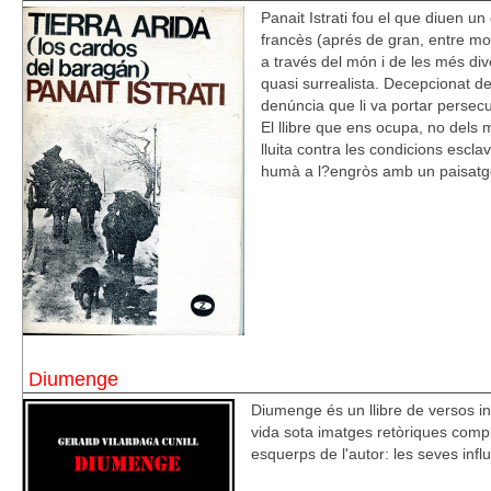
Panait Istrati fou el que diuen un
francès (aprés de gran, entre mol
a través del món i de les més div
quasi surrealista. Decepcionat de
denúncia que li va portar persec
El llibre que ens ocupa, no dels 
lluita contra les condicions esclavi
humà a l?engròs amb un paisatge 
Diumenge
Diumenge és un llibre de versos i
vida sota imatges retòriques compl
esquerps de l'autor: les seves inf