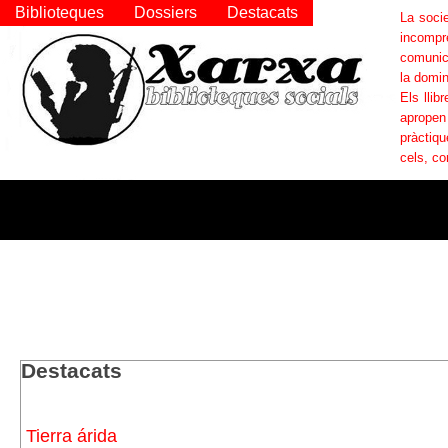
Biblioteques
Dossiers
Destacats
La socie
incompr
comunica
la domin
Els llib
apropen
pràctiqu
cels, co
Destacats
Tierra árida