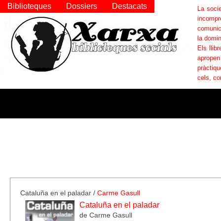
Biblioteques
Dossiers
Destacats
La socie
incompr
comunica
la domin
Els llib
apropen
pràctiqu
cels, co
Cataluña en el paladar
/
Carme Gasull
Cataluña en el paladar
de Carme Gasull