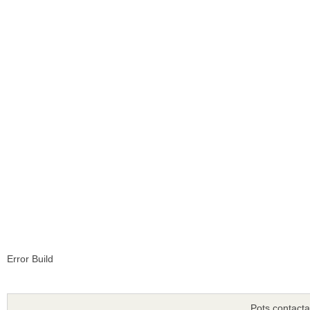
Error Build
Pots contacta