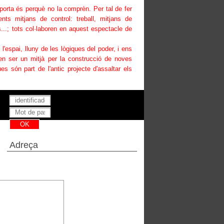
uporta és perquè no la comprèn. Per tal de fer
ents mitjans de control: treball, mitjans de
...; tots col·laboren en aquest espectacle de
i l'espai, lluny de les lògiques del poder, i ens
den ser un mitjà per la construcció de noves
es són part de l'antic projecte d'assaltar els
Has perdut la teva contrasenya ?
Adreça