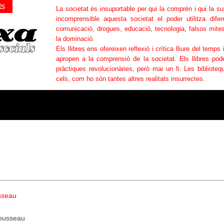
ts
La societat és insuportable per qui la comprèn i qui la s
incomprensible aquesta societat el poder utilitza difer
comunicació, drogues, educació, tecnologia, falsos mites
la dominació.
Els llibres ens ofereixen reflexió i crítica lliure del temps 
apropen a la comprensió de la societat. Els llibres po
pràctiques revolucionàries, però mai un fi. Les bibliotequ
cels, com ho són tantes altres realitats insurrectes.
sseau
ousseau