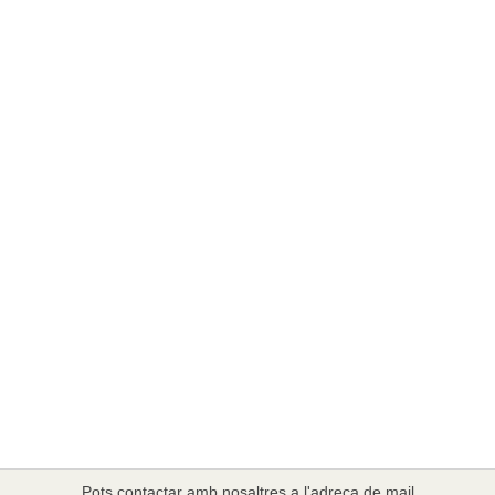
Pots contactar amb nosaltres a l'adreça de mail