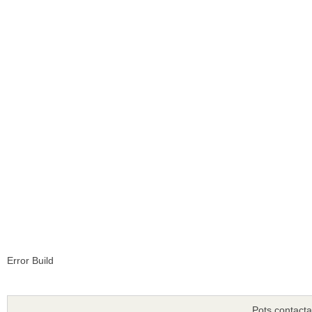
Error Build
Pots contacta