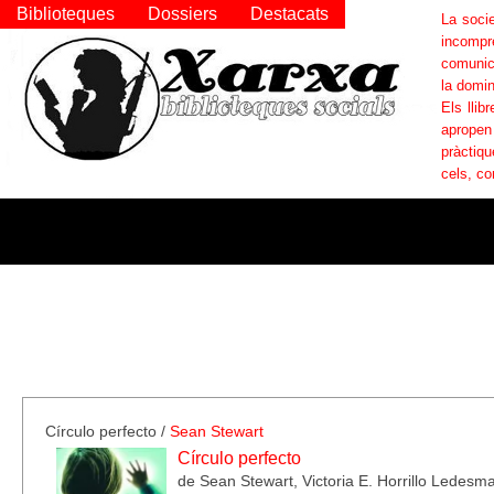
Biblioteques
Dossiers
Destacats
La socie
incompr
comunica
la domin
Els llib
apropen
pràctiqu
cels, co
Círculo perfecto
/
Sean Stewart
Círculo perfecto
de Sean Stewart, Victoria E. Horrillo Ledesm