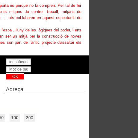
uporta és perquè no la comprèn. Per tal de fer
ents mitjans de control: treball, mitjans de
...; tots col·laboren en aquest espectacle de
i l'espai, lluny de les lògiques del poder, i ens
den ser un mitjà per la construcció de noves
es són part de l'antic projecte d'assaltar els
Has perdut la teva contrasenya ?
Adreça
50
100
200