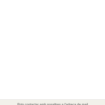
Pots contactar amb nosaltres a l'adreça de mail