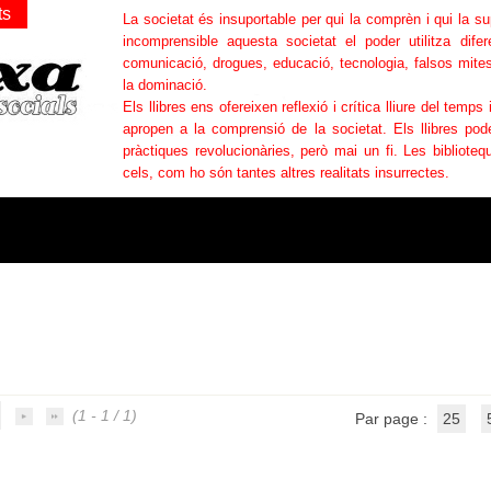
ts
La societat és insuportable per qui la comprèn i qui la s
incomprensible aquesta societat el poder utilitza difer
comunicació, drogues, educació, tecnologia, falsos mites
la dominació.
Els llibres ens ofereixen reflexió i crítica lliure del temps 
apropen a la comprensió de la societat. Els llibres po
pràctiques revolucionàries, però mai un fi. Les bibliotequ
cels, com ho són tantes altres realitats insurrectes.
(1 - 1 / 1)
Par page :
25