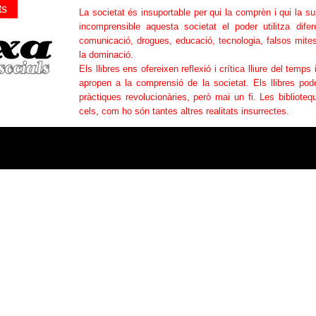
ts
La societat és insuportable per qui la comprèn i qui la s
incomprensible aquesta societat el poder utilitza difer
comunicació, drogues, educació, tecnologia, falsos mites
la dominació.
Els llibres ens ofereixen reflexió i crítica lliure del temps 
apropen a la comprensió de la societat. Els llibres po
pràctiques revolucionàries, però mai un fi. Les bibliotequ
cels, com ho són tantes altres realitats insurrectes.