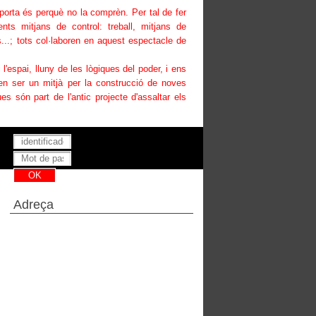
uporta és perquè no la comprèn. Per tal de fer
ents mitjans de control: treball, mitjans de
...; tots col·laboren en aquest espectacle de
i l'espai, lluny de les lògiques del poder, i ens
den ser un mitjà per la construcció de noves
es són part de l'antic projecte d'assaltar els
Has perdut la teva contrasenya ?
Adreça