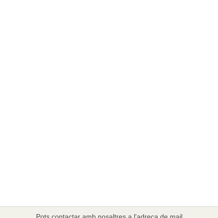
Pots contactar amb nosaltres a l'adreça de mail