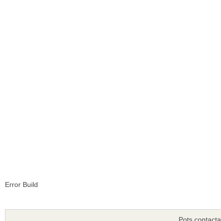
Error Build
Pots contacta