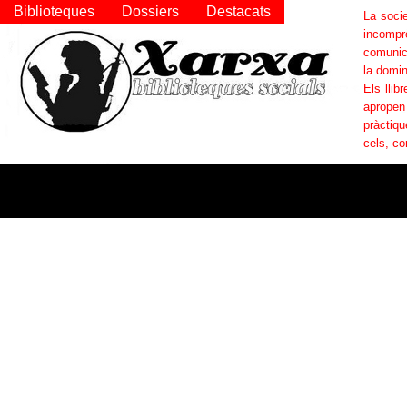
Biblioteques
Dossiers
Destacats
La socie
incompr
comunica
la domin
Els llib
apropen
pràctiqu
cels, co