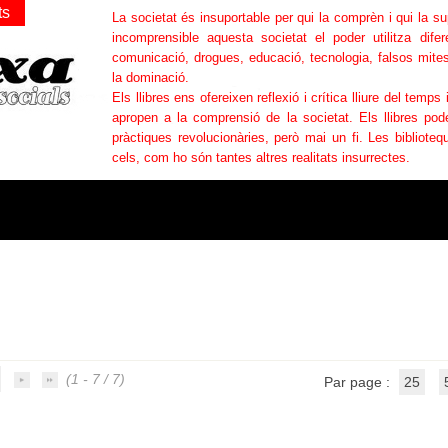
ts
La societat és insuportable per qui la comprèn i qui la s
incomprensible aquesta societat el poder utilitza difer
comunicació, drogues, educació, tecnologia, falsos mites
la dominació.
Els llibres ens ofereixen reflexió i crítica lliure del temps 
apropen a la comprensió de la societat. Els llibres po
pràctiques revolucionàries, però mai un fi. Les bibliotequ
cels, com ho són tantes altres realitats insurrectes.
(1 - 7 / 7)
Par page :
25