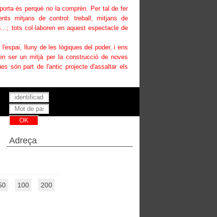
uporta és perquè no la comprèn. Per tal de fer
ents mitjans de control: treball, mitjans de
...; tots col·laboren en aquest espectacle de
i l'espai, lluny de les lògiques del poder, i ens
den ser un mitjà per la construcció de noves
es són part de l'antic projecte d'assaltar els
Has perdut la teva contrasenya ?
Adreça
50
100
200