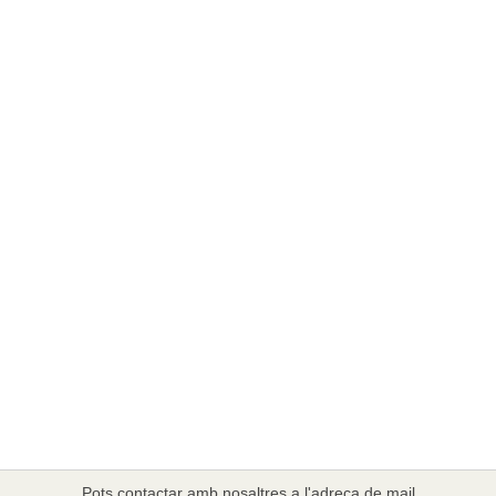
Pots contactar amb nosaltres a l'adreça de mail