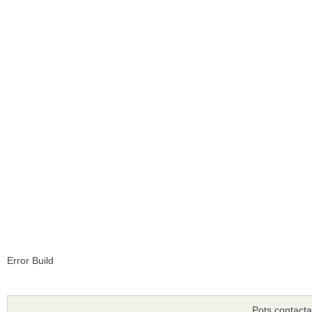
Error Build
Pots contacta