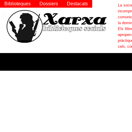
Biblioteques
Dossiers
Destacats
La socie
incompr
comunica
la domin
Els llib
apropen
pràctiqu
cels, co