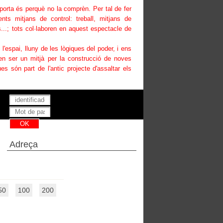
uporta és perquè no la comprèn. Per tal de fer
ents mitjans de control: treball, mitjans de
...; tots col·laboren en aquest espectacle de
i l'espai, lluny de les lògiques del poder, i ens
den ser un mitjà per la construcció de noves
es són part de l'antic projecte d'assaltar els
Has perdut la teva contrasenya ?
Adreça
50
100
200