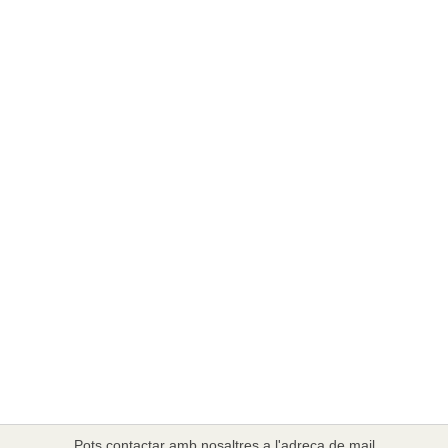
Pots contactar amb nosaltres a l'adreça de mail