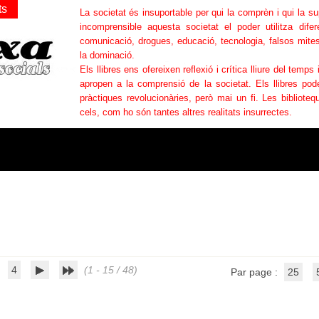
ts
La societat és insuportable per qui la comprèn i qui la s
incomprensible aquesta societat el poder utilitza difer
comunicació, drogues, educació, tecnologia, falsos mites
la dominació.
Els llibres ens ofereixen reflexió i crítica lliure del temps 
apropen a la comprensió de la societat. Els llibres po
pràctiques revolucionàries, però mai un fi. Les bibliotequ
cels, com ho són tantes altres realitats insurrectes.
4
(1 - 15 / 48)
Par page :
25