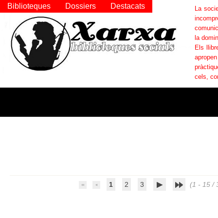
Biblioteques
Dossiers
Destacats
La socie
incompr
comunica
la domin
Els llib
apropen
pràctiqu
cels, co
1
2
3
(1 - 15 / 