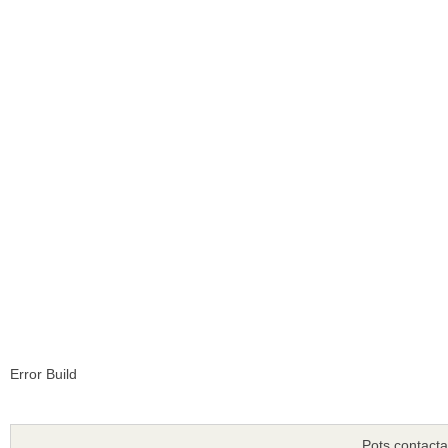
Error Build
Pots contacta