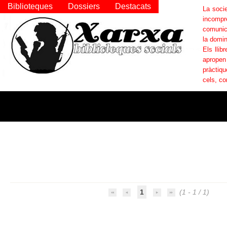
Biblioteques
Dossiers
Destacats
La socie
incompr
comunica
la domin
Els llib
apropen
pràctiqu
cels, co
1
(1 - 1 / 1)