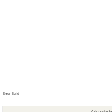
Error Build
Pots contacta