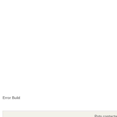
Error Build
Pots contacta