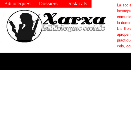
Biblioteques
Dossiers
Destacats
La socie
incompr
comunica
la domin
Els llib
apropen
pràctiqu
cels, co