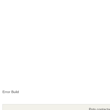
Error Build
Pots contacta