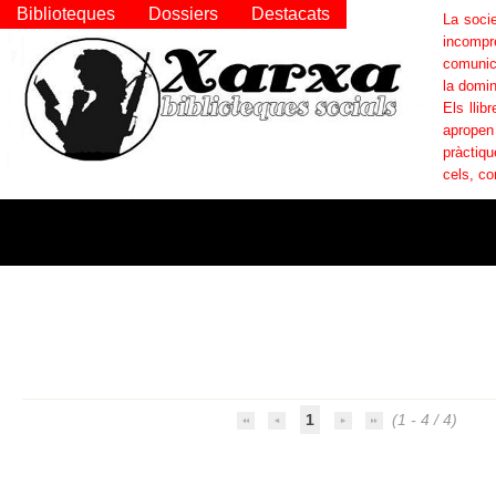
Biblioteques
Dossiers
Destacats
La socie
incompr
comunica
la domin
Els llib
apropen
pràctiqu
cels, co
1
(1 - 4 / 4)