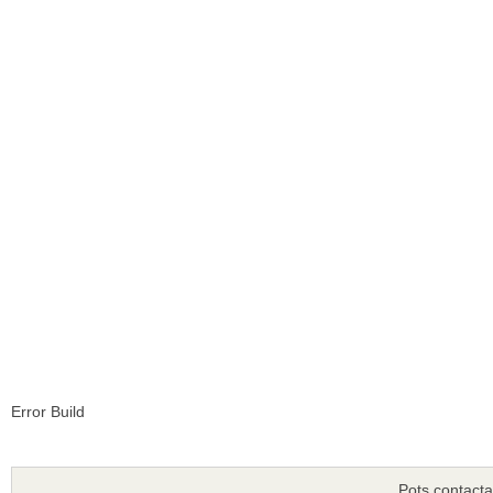
Error Build
Pots contacta