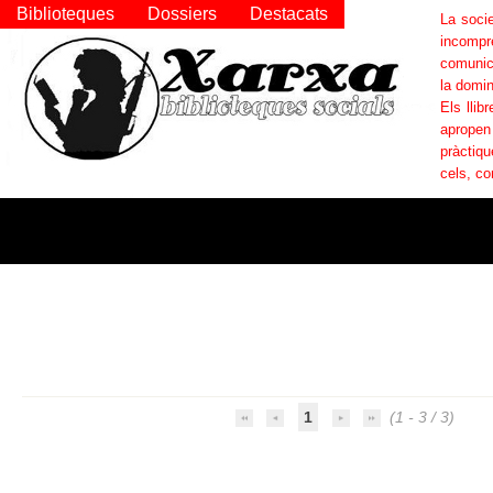
Biblioteques
Dossiers
Destacats
La socie
incompr
comunica
la domin
Els llib
apropen
pràctiqu
cels, co
1
(1 - 3 / 3)