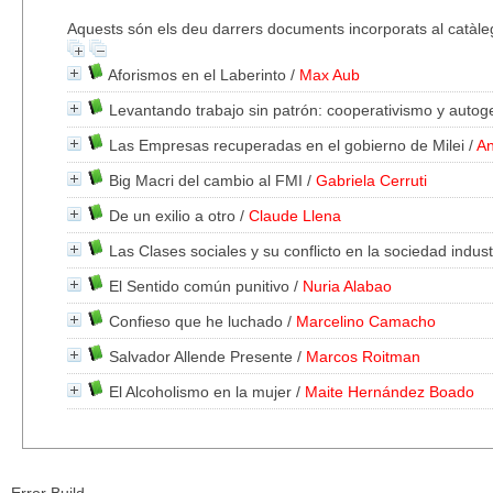
Aquests són els deu darrers documents incorporats al catàle
Aforismos en el Laberinto
/
Max Aub
Levantando trabajo sin patrón: cooperativismo y autog
Las Empresas recuperadas en el gobierno de Milei
/
An
Big Macri del cambio al FMI
/
Gabriela Cerruti
De un exilio a otro
/
Claude Llena
Las Clases sociales y su conflicto en la sociedad indust
El Sentido común punitivo
/
Nuria Alabao
Confieso que he luchado
/
Marcelino Camacho
Salvador Allende Presente
/
Marcos Roitman
El Alcoholismo en la mujer
/
Maite Hernández Boado