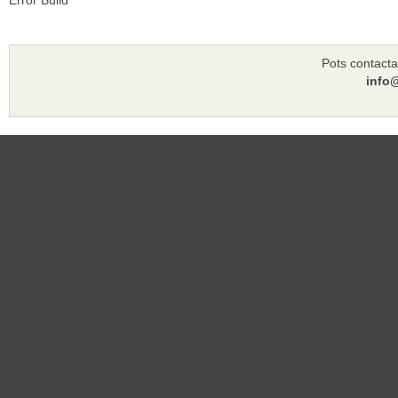
Error Build
Pots contacta
info@