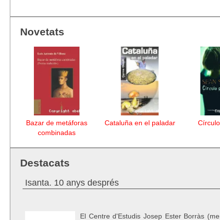
Novetats
 la
Bazar de metáforas
Cataluña en el paladar
Círculo
7
combinadas
Destacats
Isanta. 10 anys després
El Centre d'Estudis Josep Ester Borràs (me