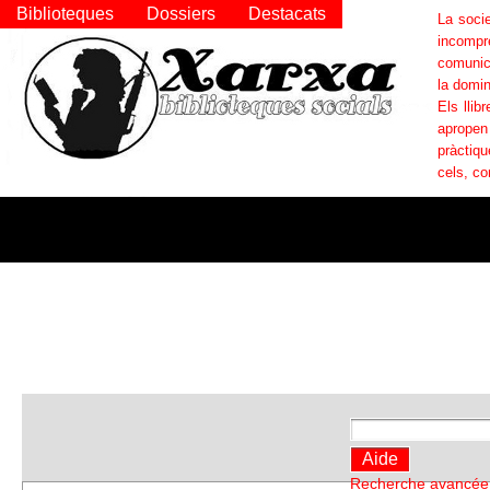
Biblioteques
Dossiers
Destacats
La socie
incompr
comunica
la domin
Els llib
apropen
pràctiqu
cels, co
Recherche avancée