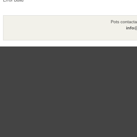
Error Build
Pots contacta
info@