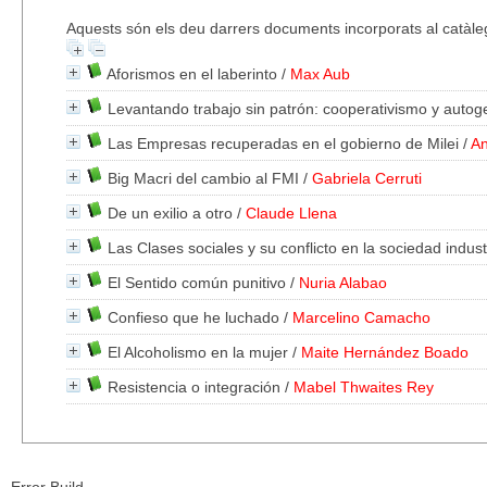
Aquests són els deu darrers documents incorporats al catàle
Aforismos en el laberinto
/
Max Aub
Levantando trabajo sin patrón: cooperativismo y autog
Las Empresas recuperadas en el gobierno de Milei
/
An
Big Macri del cambio al FMI
/
Gabriela Cerruti
De un exilio a otro
/
Claude Llena
Las Clases sociales y su conflicto en la sociedad indust
El Sentido común punitivo
/
Nuria Alabao
Confieso que he luchado
/
Marcelino Camacho
El Alcoholismo en la mujer
/
Maite Hernández Boado
Resistencia o integración
/
Mabel Thwaites Rey